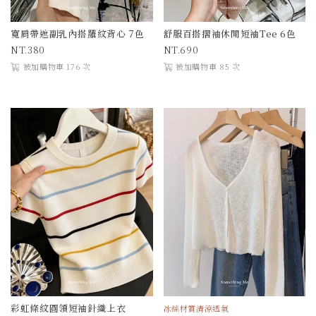
寬肩帶遮副乳內搭羅紋背心 7色
舒服百搭摺袖休閒短袖Tee 6色
380
690
被加購物車 176 次
被加購物車 85 次
彩虹條紋圓領短袖針織上衣
冰絲材質清涼透氣