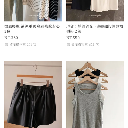
微風輕撫 清涼垂感寬肩條紋背心
現貨！靜謐流光．絲緞面V領無袖
2色
襯衫 2色
380
550
被加購物車 201 次
被加購物車 672 次