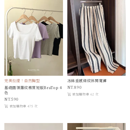
完美拉提！自然胸型
冰絲垂感條紋休閒寬褲
890
基礎圓領羅紋棉質短版BraTop 4
色
被加購物車 62 次
590
被加購物車 475 次