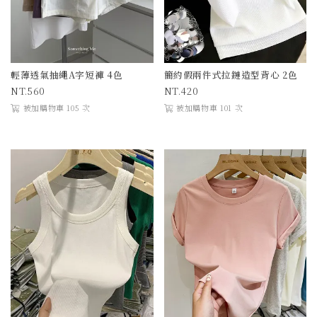
輕薄透氣抽繩A字短褲 4色
簡約假兩件式拉鏈造型背心 2色
560
420
被加購物車 105 次
被加購物車 101 次