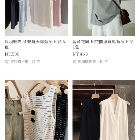
絲羽輕吻 萊賽爾天絲短袖上衣 6
藍莓花園 印花圓領寬鬆短袖上衣
色
2色
530
460
被加購物車 145 次
被加購物車 143 次