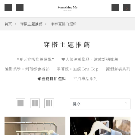
0
首頁
穿搭主題推薦
☀︎春夏掛拍選輯
穿搭主題推薦
❝夏天穿搭推薦選輯❞
❤人氣涼感單品。涼感舒適推薦
通勤美學。俐落都會襯衫
零著感。無痕 Bra Top
渡假套裝系列
☀︎春夏掛拍選輯
平拍單品系列