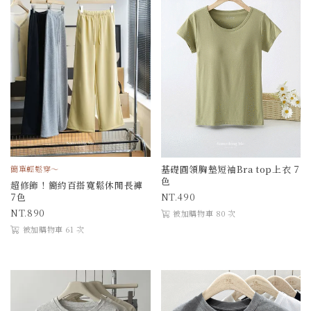
基礎圓領胸墊短袖Bra top上衣 7
簡單輕鬆穿～
色
超修飾！簡約百搭寬鬆休閒長褲
490
7色
890
被加購物車 80 次
被加購物車 61 次