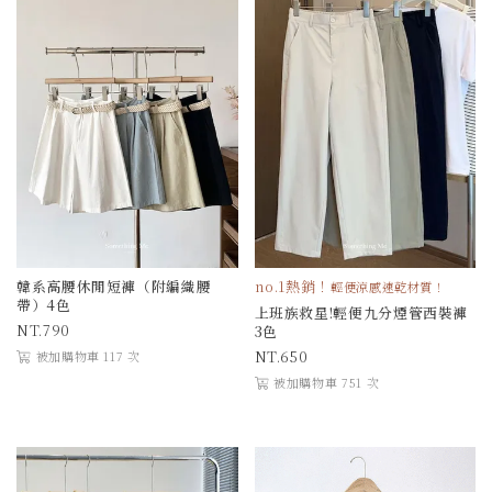
韓系高腰休閒短褲（附編織腰
no.1熱銷！
輕便涼感速乾材質！
帶）4色
上班族救星!輕便九分煙管西裝褲
790
3色
650
被加購物車 117 次
被加購物車 751 次