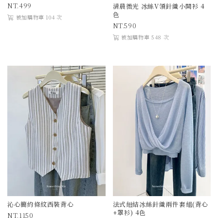
499
清晨微光 冰絲V領針織小開衫 4
色
被加購物車 104 次
590
被加購物車 548 次
沁心簡約條紋西裝背心
法式紐結冰絲針織兩件套組(背心
+罩衫) 4色
1150