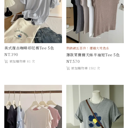
美式復古咖啡印花棉Tee 5色
熱銷破五百件！優雅大地色系
390
薄款萊賽爾天絲半袖短Tee 5色
570
被加購物車 81 次
被加購物車 1502 次