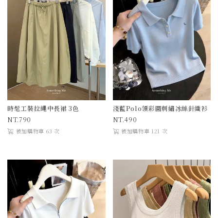
時髦工裝拉繩中長裙 3色
淺藍Polo領彩圖刺繡冰絲針織衫
790
490
被加購物車 63 次
被加購物車 121 次