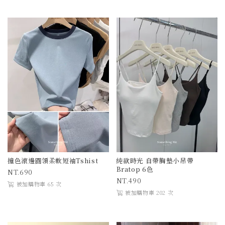
撞色滾邊圓領柔軟短袖Tshist
純欲時光 自帶胸墊小吊帶
Bratop 6色
690
490
被加購物車 65 次
被加購物車 202 次