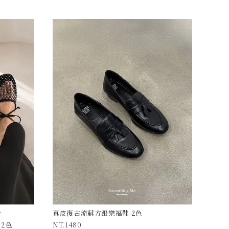
走
真皮復古流蘇方跟樂福鞋 2色
2色
1480