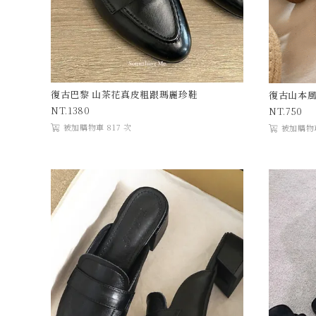
復古巴黎 山茶花真皮粗跟瑪麗珍鞋
復古山本風
1380
750
被加購物車 817 次
被加購物車