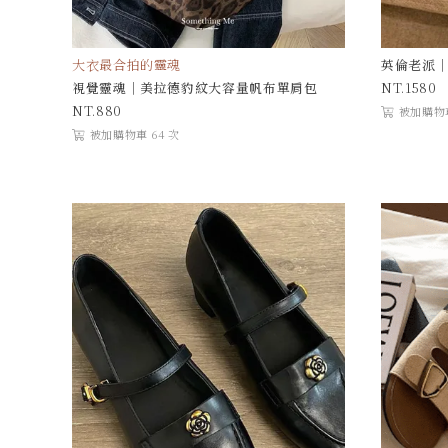
大衣最合拍的靈魂
英倫老派
視覺靈魂｜美拉德豹紋大容量帆布單肩包
1580
880
被加購物車
被加購物車 64 次