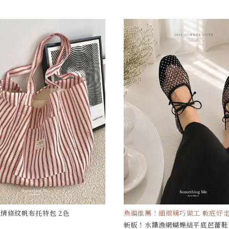
情條紋帆布托特包 2色
魚編推薦！細緻精巧做工 軟底好
新版！水鑽漁網蝴蝶結平底芭蕾鞋 