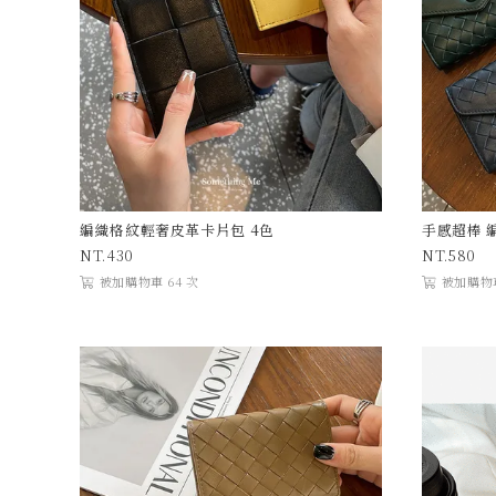
編織格紋輕奢皮革卡片包 4色
手感超棒 
430
580
被加購物車 64 次
被加購物車