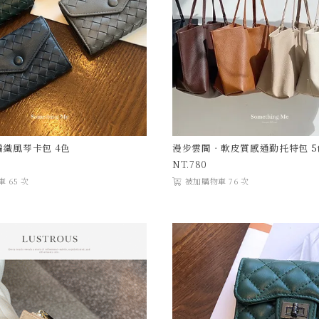
編織風琴卡包 4色
漫步雲間．軟皮質感通勤托特包 5
780
 65 次
被加購物車 76 次