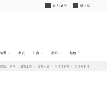
登入/註冊
購物車
0
裙裝
套裝
外套
配飾
鞋包
 個商品，排序：
最新上架
最高人氣
價格低到高
價格高到低