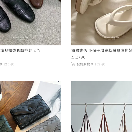
流蘇扣帶穆勒拖鞋 2色
海邊渡假 小個子增高草編厚底拖鞋
790
 126 次
被加購物車 163 次