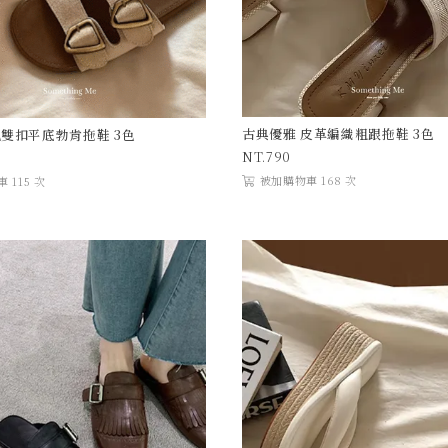
古典優雅 皮革編織粗跟拖鞋 3色
雙扣平底勃肯拖鞋 3色
790
被加購物車 168 次
 115 次