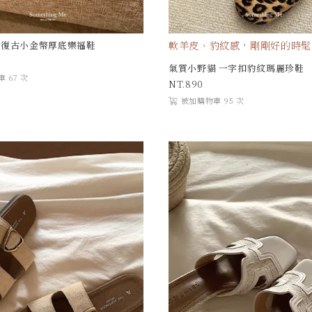
軟羊皮、豹紋感，剛剛好的時髦
｜復古小金幣厚底樂福鞋
氣質小野貓 一字扣豹紋瑪麗珍鞋
 67 次
890
被加購物車 95 次