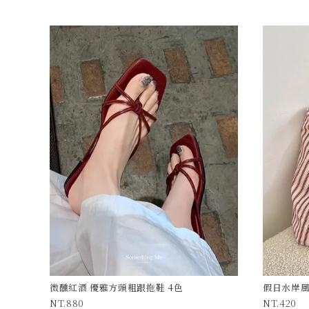
微醺紅酒 優雅方頭粗跟拖鞋 4色
假日水岸風
880
420