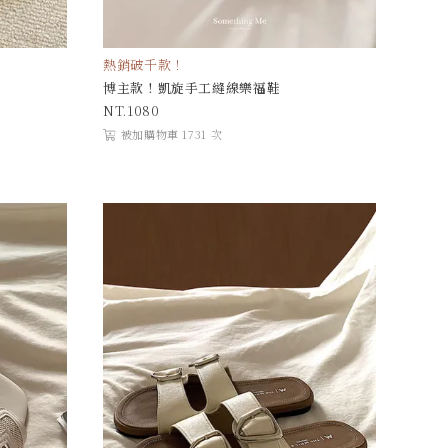
熱銷破千款！
博主款！凱旋手工縫線樂福鞋
1080
被加購物車 1731 次