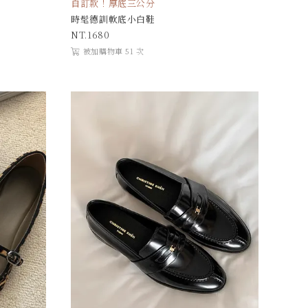
自訂款！厚底三公分
時髦德訓軟底小白鞋
1680
被加購物車 51 次