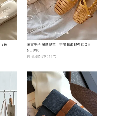
 2色
復古午茶 編織鏤空一字帶粗跟穆勒鞋 2色
980
被加購物車 156 次