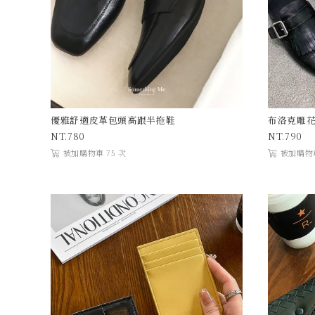
優雅舒適皮革包頭高跟半拖鞋
布洛克雕花
780
790
被加購物車 75 次
被加購物車