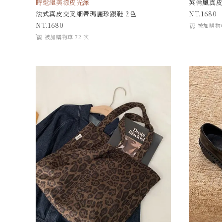
時髦絕美漆皮光澤
英倫風真皮
法式真皮交叉細帶瑪麗珍跟鞋 2色
1680
1680
被加購物車
被加購物車 72 次