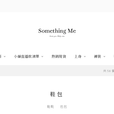
搭
小編直播款清單
熱銷現貨
上身
褲裝
共 58
鞋包
鞋靴
包包