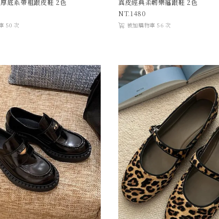
厚底系帶粗跟皮鞋 2色
真皮經典柔韌樂福跟鞋 2色
1480
 50 次
被加購物車 56 次