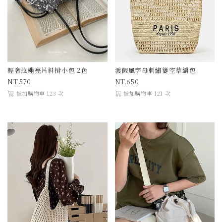
輕奢拉繩亮片斜揹小包 2色
渡假風字母刺繡簍空草編包
570
650
被加購物車 123 次
被加購物車 121 次