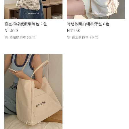
簍空棉線度假編織包 2色
時髦休閒抽繩斜背包 6色
520
750
被加購物車 58 次
被加購物車 89 次