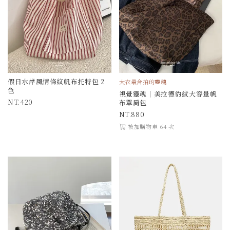
假日水岸風情條紋帆布托特包 2
大衣最合拍的靈魂
色
視覺靈魂｜美拉德豹紋大容量帆
420
布單肩包
880
被加購物車 64 次