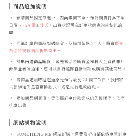
商品追加說明
▪
預購商品固定每週一、四向廠商下單，預計到貨日為下單
日後
7 - 24 個工作天
，出貨狀況可在訂單狀態查詢或私訊詢
問。
▪
同筆訂單內商品如遇缺貨、及追加超過 24 天，將會
優先
為您將現貨商品拆單寄出
。
▪
訂單內遇商品斷貨：
會先幫您將斷貨金額轉入至會員帳戶
餘額並發信通知，您可以自行選擇直接退款或購買其他商品。
▪
若商品追加時程超過原先預估最長 24 個工作日，我們將
主動通知您是否更換款式，或是先行退款給您。
▪
追加商品到貨後，皆依照訂單付款完成的先後順序，依序
排單出貨。
網站購物說明
▪
SOMETHING ME 網站訂購，運費及折扣都依造單筆訂單