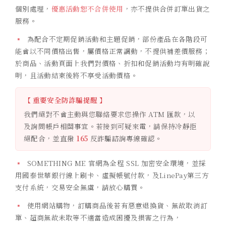
個別處理，
優惠活動恕不合併使用
，亦不提供合併訂單出貨之
服務。
▪
為配合不定期促銷活動和主題促銷，部份產品在各階段可
能會以不同價格出售，屬價格正常調動，不提供補差價服務；
於商品、活動頁面上我們對價格、折扣和促銷活動均有明確說
明，且活動結束後將不享受活動價格。
【 重要安全防詐騙提醒 】
我們絕對不會主動與您聯絡要求您操作 ATM 匯款，以
及詢問帳戶相關事宜。若接到可疑來電，請保持冷靜拒
絕配合，並直撥
165
反詐騙諮詢專線確認。
▪
SOMETHING ME 官網為全程 SSL 加密安全環境，並採
用國泰世華銀行線上刷卡、虛擬帳號付款，及LinePay第三方
支付系統，交易安全無虞，請放心購買。
▪
使用網站購物，訂購商品後若有惡意退換貨、無故取消訂
單、超商無故未取等不適當造成困擾及損害之行為，