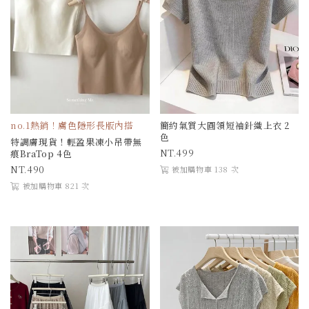
no.1熱銷！膚色隱形長版內搭
簡約氣質大圓領短袖針織上衣 2
色
特調膚現貨！輕盈果凍小吊帶無
499
痕BraTop 4色
490
被加購物車 138 次
被加購物車 821 次