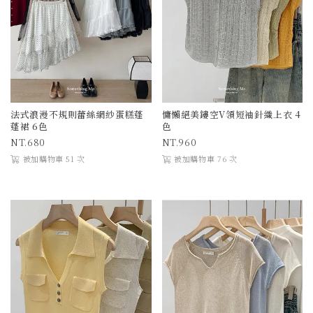
法式浪漫不規則蕾絲網紗蛋糕蓬
慵懶絕美鏤空V領短袖針織上衣 4
蓬裙 6色
色
680
960
被加購物車 51 次
被加購物車 76 次