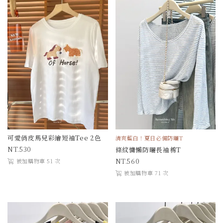
可愛俏皮馬兒彩繪短袖Tee 2色
清爽藍白！夏日必備防曬T
530
條紋慵懶防曬長袖棉T
560
被加購物車 51 次
被加購物車 71 次