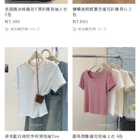
老錢風冰絲撞色V領針織短袖上衣
慵懶渡假感簍空緹花針織背心 2
2色
色
480
880
被加購物車 104 次
被加購物車 69 次
清爽藍白條紋亨利領短袖Tee
甜美微雕緹花短袖上衣 4色