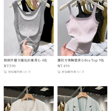
假兩件層次撞色針織背心 4色
羅紋方領胸墊背心Bra Top 9色
590
490
被加購物車 68 次
被加購物車 83 次