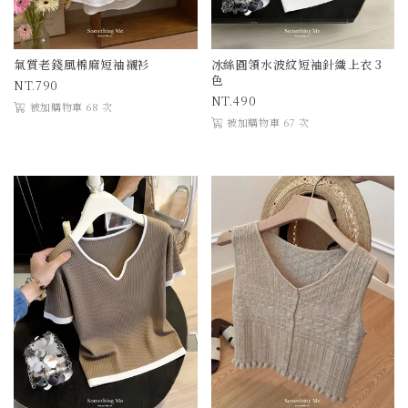
氣質老錢風棉麻短袖襯衫
冰絲圓領水波紋短袖針織上衣 3
色
790
490
被加購物車 68 次
被加購物車 67 次