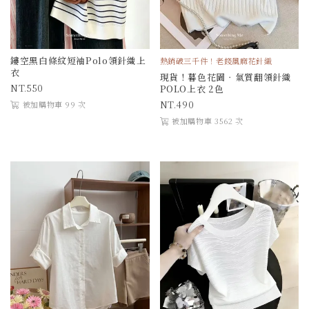
鏤空黑白條紋短袖Polo領針織上
熱銷破三千件！老錢風麻花針織
衣
現貨！暮色花園．氣質翻領針織
550
POLO上衣 2色
490
被加購物車 99 次
被加購物車 3562 次