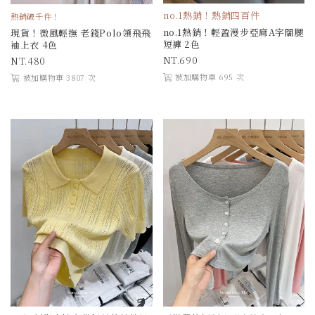
no.1熱銷！熱銷四百件
熱銷破千件！
no.1熱銷！輕盈漫步亞麻A字闊腿
現貨！微風輕撫 老錢Polo領飛飛
短褲 2色
袖上衣 4色
690
480
被加購物車 695 次
被加購物車 3807 次