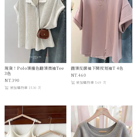
現貨！Polo領撞色翻領微袖Tee
圓領反摺袖下開衩短袖T 4色
3色
460
390
被加購物車 569 次
被加購物車 1530 次