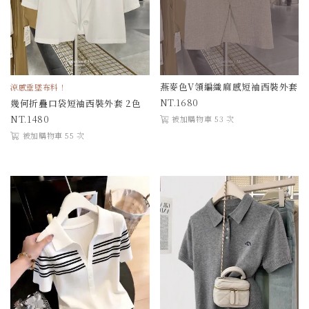
燕麥色V領編織麻感短袖西裝外套
涼感垂墜布料！
1680
幾何折疊口袋短袖西裝外套 2色
1480
被加購物車 53 次
被加購物車 55 次