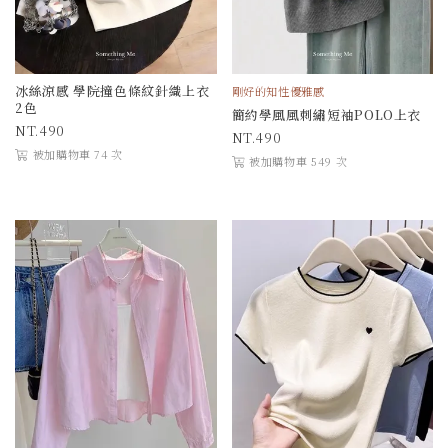
冰絲涼感 學院撞色條紋針織上衣
剛好的知性優雅感
2色
簡約學風風刺繡短袖POLO上衣
490
490
被加購物車 74 次
被加購物車 549 次