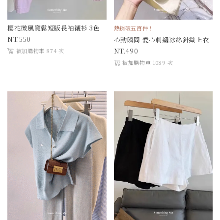
櫻花微風寬鬆短版長袖襯衫 3色
熱銷破五百件！
550
心動瞬間 愛心刺繡冰絲針織上衣
490
被加購物車 874 次
被加購物車 1089 次