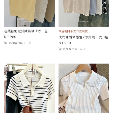
老錢鬆弛感針織無袖上衣 3色
穿過就回不去的微風感！
980
法式慵懶微捲邊V領針織上衣 3色
980
被加購物車 78 次
被加購物車 66 次