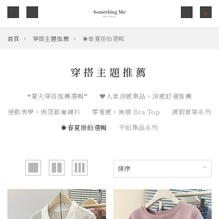
0
首頁
穿搭主題推薦
☀︎春夏掛拍選輯
穿搭主題推薦
❝夏天穿搭推薦選輯❞
❤人氣涼感單品。涼感舒適推薦
通勤美學。俐落都會襯衫
零著感。無痕 Bra Top
渡假套裝系列
☀︎春夏掛拍選輯
平拍單品系列