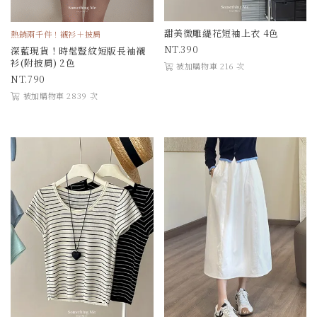
甜美微雕緹花短袖上衣 4色
熱銷兩千件！襯衫＋披肩
390
深藍現貨！時髦豎紋短版長袖襯
衫(附披肩) 2色
被加購物車 216 次
790
被加購物車 2839 次