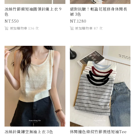
冰絲竹節麻短袖圓領針織上衣 9
絕對抗皺！輕盈花苞修身休閒長
色
裙 3色
550
1280
被加購物車 136 次
被加購物車 87 次
冰絲針織鏤空無袖上衣 3色
休閒撞色條紋竹節微透短袖Tee