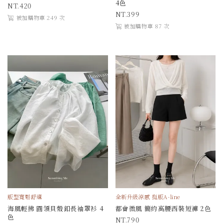
4色
420
399
被加購物車 249 次
被加購物車 87 次
版型寬鬆舒適
全新升級涼感 挺版A-line
海風輕拂 圓領貝殼釦長袖罩衫 4
都會微風 簡約高腰西裝短褲 2色
色
790