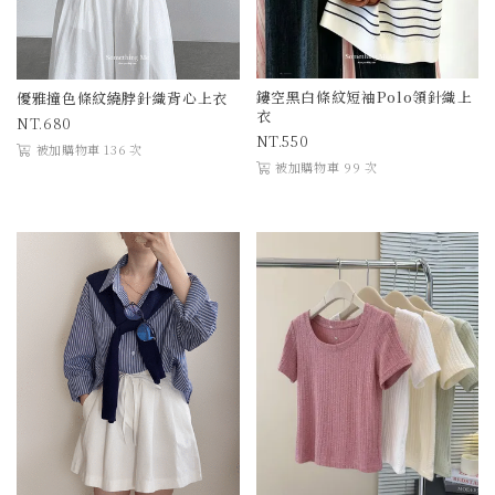
鏤空黑白條紋短袖Polo領針織上
優雅撞色條紋繞脖針織背心上衣
衣
680
550
被加購物車 136 次
被加購物車 99 次