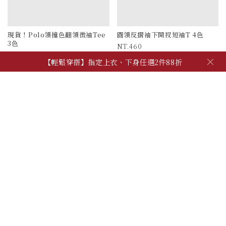
現貨！Polo領撞色翻領微袖Tee
圓領反摺袖下開衩短袖T 4色
3色
460
390
被加購物車 569 次
×
【輕鬆穿搭】指定上衣、下身任選2件88折
被加購物車 1534 次
【夏季日常】必備上衣、背心，任2件600!
【自由混搭】夏季穿搭配件，任3件600
【輕鬆穿搭】指定上衣、下身任選2件88折