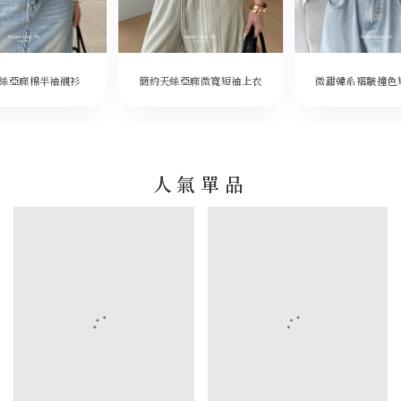
微甜韓系褶皺撞色
絲亞麻棉半袖襯衫
簡約天絲亞麻微寬短袖上衣
人氣單品