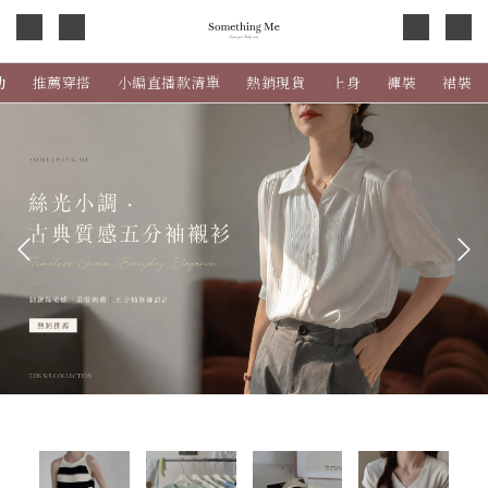
0
動
推薦穿搭
小編直播款清單
熱銷現貨
上身
褲裝
裙裝