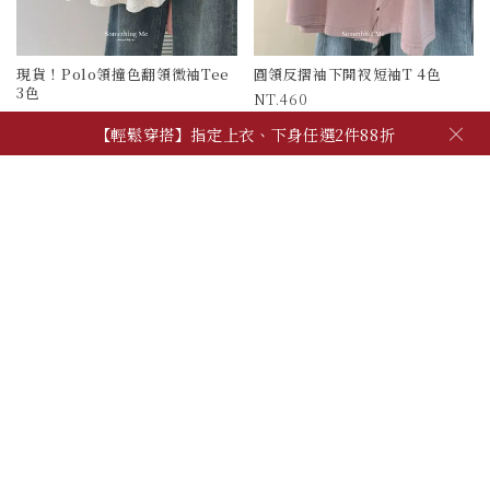
現貨！Polo領撞色翻領微袖Tee
圓領反摺袖下開衩短袖T 4色
3色
460
390
被加購物車 560 次
×
【輕鬆穿搭】指定上衣、下身任選2件88折
被加購物車 1510 次
【夏季日常】必備上衣、背心，任2件600!
【自由混搭】夏季穿搭配件，任3件600
【輕鬆穿搭】指定上衣、下身任選2件88折