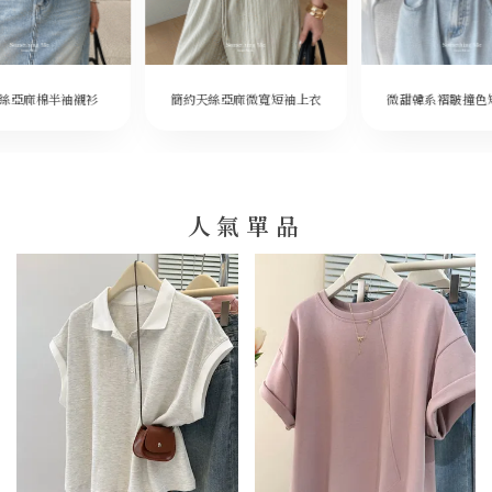
微甜韓系褶皺撞色
絲亞麻棉半袖襯衫
簡約天絲亞麻微寬短袖上衣
人氣單品