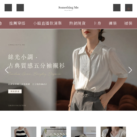
0
動
推薦穿搭
小編直播款清單
熱銷現貨
上身
褲裝
裙裝