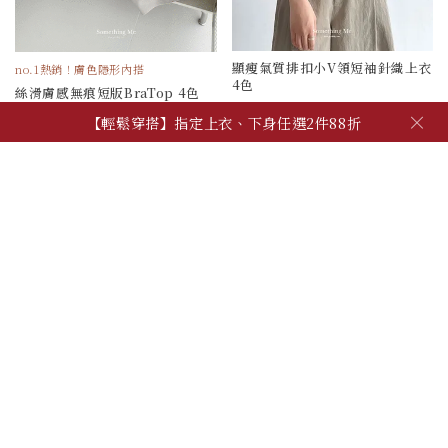
顯瘦氣質排扣小V領短袖針織上衣
no.1熱銷！膚色隱形內搭
4色
絲滑膚感無痕短版BraTop 4色
790
390
×
【輕鬆穿搭】指定上衣、下身任選2件88折
被加購物車 59 次
被加購物車 694 次
【夏季日常】必備上衣、背心，任2件600!
【自由混搭】夏季穿搭配件，任3件600
【輕鬆穿搭】指定上衣、下身任選2件88折