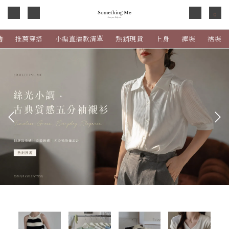
0
動
推薦穿搭
小編直播款清單
熱銷現貨
上身
褲裝
裙裝