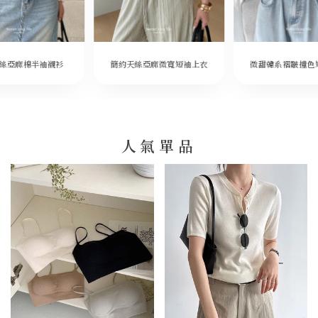
微甜韓系褶皺撞色
絲亞麻棉半袖襯衫
簡約天絲亞麻微寬短袖上衣
人氣單品