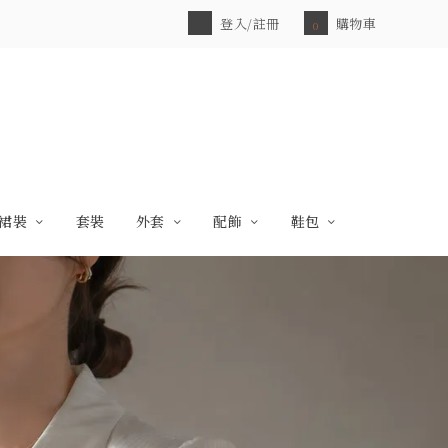
登入/註冊
購物車
0
裙裝
套裝
外套
配飾
鞋包