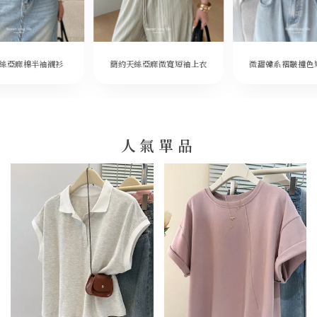
微甜韓系褶皺撞色
絲亞麻棉半袖襯衫
簡約天絲亞麻微寬短袖上衣
人氣單品