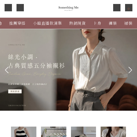
0
動
推薦穿搭
小編直播款清單
熱銷現貨
上身
褲裝
裙裝