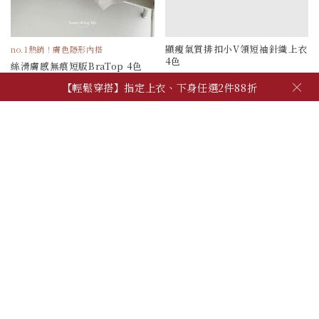
顯瘦氣質排扣小V領短袖針織上衣
no.1熱銷！膚色隱形內搭
4色
絲滑膚感無痕短版BraTop 4色
790
390
×
【輕鬆穿搭】指定上衣、下身任選2件88折
被加購物車 59 次
被加購物車 694 次
【夏季日常】必備上衣、背心，任2件600!
【自由混搭】夏季穿搭配件，任3件600
【輕鬆穿搭】指定上衣、下身任選2件88折