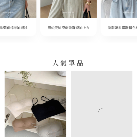
微甜韓系褶皺撞色
絲亞麻棉半袖襯衫
簡約天絲亞麻微寬短袖上衣
人氣單品