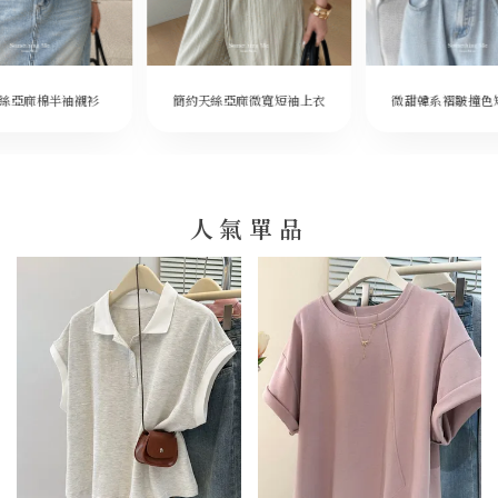
微甜韓系褶皺撞色
絲亞麻棉半袖襯衫
簡約天絲亞麻微寬短袖上衣
人氣單品