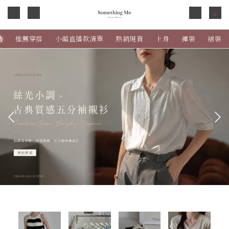
0
動
推薦穿搭
小編直播款清單
熱銷現貨
上身
褲裝
裙裝