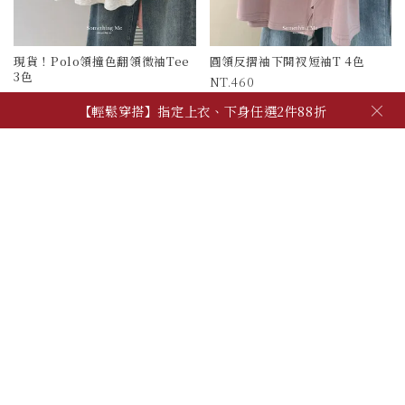
現貨！Polo領撞色翻領微袖Tee
圓領反摺袖下開衩短袖T 4色
3色
460
390
被加購物車 543 次
×
【輕鬆穿搭】指定上衣、下身任選2件88折
被加購物車 1471 次
【夏季日常】必備上衣、背心，任2件600!
【自由混搭】夏季穿搭配件，任3件600
【輕鬆穿搭】指定上衣、下身任選2件88折