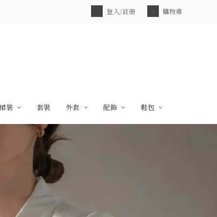
登入/註冊
購物車
0
裙裝
套裝
外套
配飾
鞋包