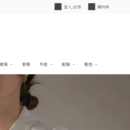
登入/註冊
購物車
0
裙裝
套裝
外套
配飾
鞋包