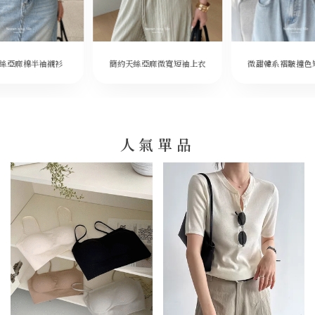
微甜韓系褶皺撞色
絲亞麻棉半袖襯衫
簡約天絲亞麻微寬短袖上衣
人氣單品