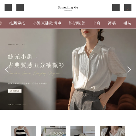
0
動
推薦穿搭
小編直播款清單
熱銷現貨
上身
褲裝
裙裝