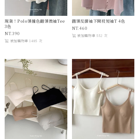
現貨！Polo領撞色翻領微袖Tee
圓領反摺袖下開衩短袖T 4色
3色
460
390
被加購物車 552 次
被加購物車 1485 次