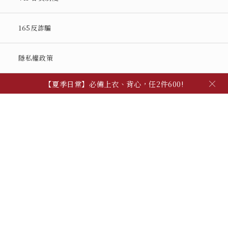
165反詐騙
隱私權政策
【輕鬆穿搭】指定上衣、下身任選2件88折
×
【夏季日常】必備上衣、背心，任2件600!
【自由混搭】夏季穿搭配件，任3件600
【輕鬆穿搭】指定上衣、下身任選2件88折