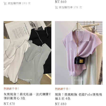
460
被加購物車 193 次
被加購物車 178 次
熱銷破千件！
熱銷破千件！
灰黑現貨！晨光私語．法式鑲鑽V
現貨！微風輕撫 老錢Polo領飛飛
領針織背心 3色
袖上衣 4色
470
480