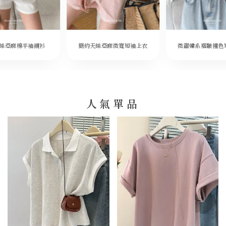
微甜韓系褶皺撞色
絲亞麻棉半袖襯衫
簡約天絲亞麻微寬短袖上衣
人氣單品