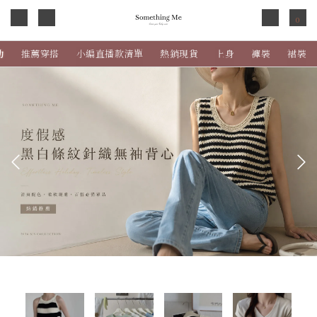
0
動
推薦穿搭
小編直播款清單
熱銷現貨
上身
褲裝
裙裝