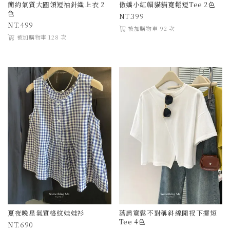
簡約氣質大圓領短袖針織上衣 2
傲嬌小紅帽貓貓寬鬆短Tee 2色
色
399
499
被加購物車 92 次
被加購物車 128 次
夏夜晚星氣質格紋娃娃衫
落肩寬鬆不對稱斜線開衩下擺短
Tee 4色
690