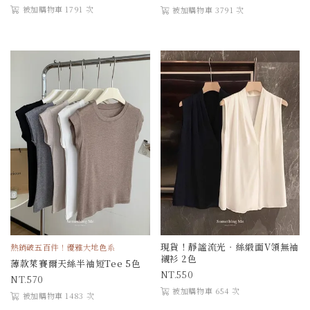
被加購物車 1791 次
被加購物車 3791 次
現貨！靜謐流光．絲緞面V領無袖
熱銷破五百件！優雅大地色系
襯衫 2色
薄款萊賽爾天絲半袖短Tee 5色
550
570
被加購物車 654 次
被加購物車 1483 次