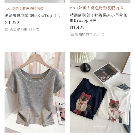
no.1熱銷！膚色隱形長版內搭
no.1熱銷！膚色隱形內搭
特調膚現貨！輕盈果凍小吊帶無
絲滑膚感無痕短版BraTop 4色
痕BraTop 4色
390
490
被加購物車 683 次
被加購物車 815 次