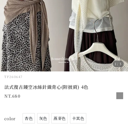
1
/
5
TF260647
法式復古鏤空冰絲針織背心(附披肩) 4色
680
杏色
灰色
燕麥色
卡其色
color