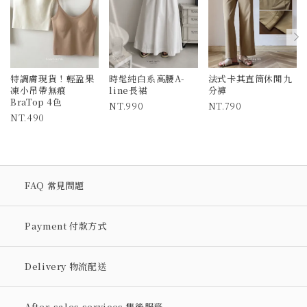
特調膚現貨！輕盈果
時髦純白系高腰A-
法式卡其直筒休閒九
凍小吊帶無痕
line長裙
分褲
BraTop 4色
990
790
490
FAQ 常見問題
Payment 付款方式
Delivery 物流配送
After-sales services 售後服務