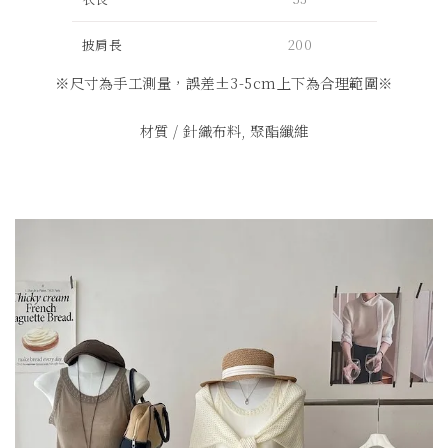
披肩長
200
※
尺寸為手工測量，誤差
±3-5cm
上下為合理範圍
※
材質 / 針織布料, 聚酯纖維