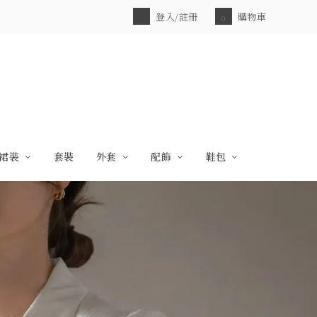
登入/註冊
購物車
0
裙裝
套裝
外套
配飾
鞋包