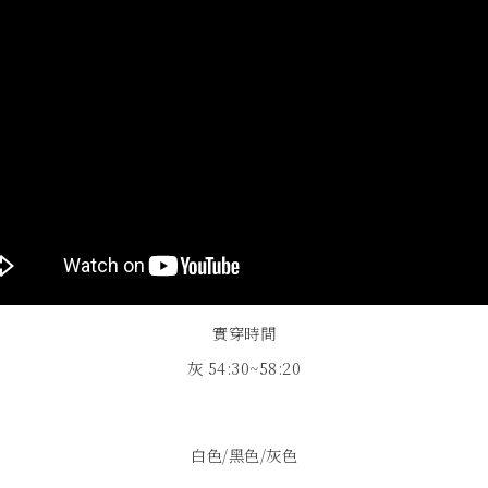
實穿時間
灰
54:30~58:20
白色/黑色/灰色