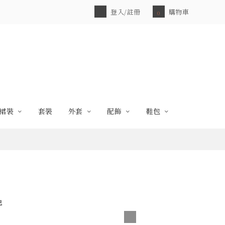
登入/註冊
購物車
0
裙裝
套裝
外套
配飾
鞋包
色