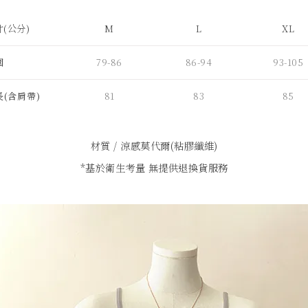
(公分)
M
L
XL
圍
79-86
86-94
93-105
長(含肩帶)
81
83
85
材質 / 涼感莫代爾(粘膠纖維)
*基於衛生考量 無提供退換貨服務