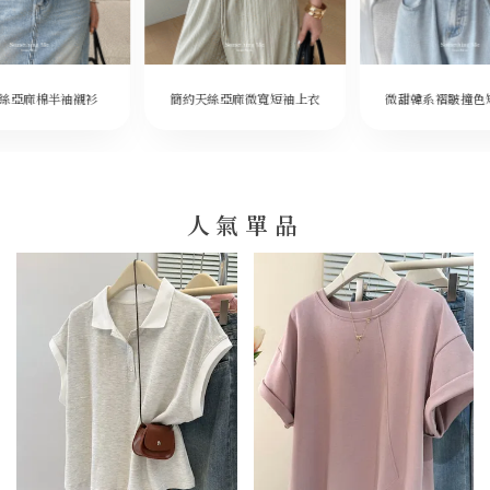
微甜韓系褶皺撞色
絲亞麻棉半袖襯衫
簡約天絲亞麻微寬短袖上衣
人氣單品