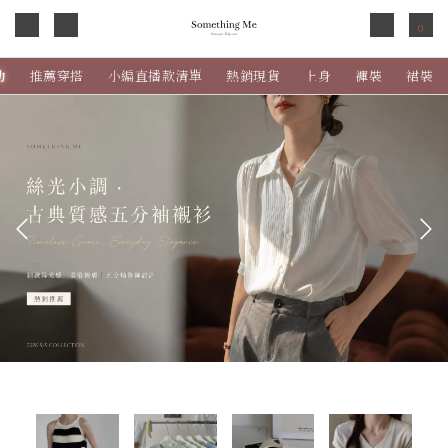
0
動
推薦穿搭
小編直播款清單
熱銷現貨
上身
褲裝
裙裝