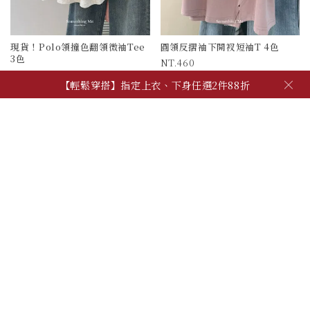
現貨！Polo領撞色翻領微袖Tee
圓領反摺袖下開衩短袖T 4色
3色
460
390
被加購物車 557 次
×
【輕鬆穿搭】指定上衣、下身任選2件88折
被加購物車 1505 次
【夏季日常】必備上衣、背心，任2件600!
【自由混搭】夏季穿搭配件，任3件600
【輕鬆穿搭】指定上衣、下身任選2件88折