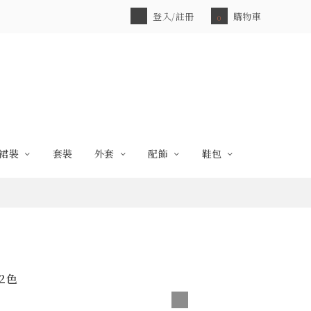
登入/註冊
購物車
0
裙裝
套裝
外套
配飾
鞋包
2色