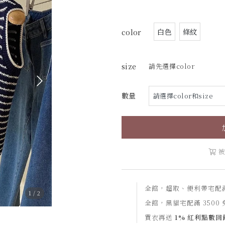
白色
條紋
color
size
請先選擇color
數量
被
全館，超取、便利帶宅配滿 
1
/
2
全館，黑貓宅配滿 3500 
買衣再送
1% 紅利點數回