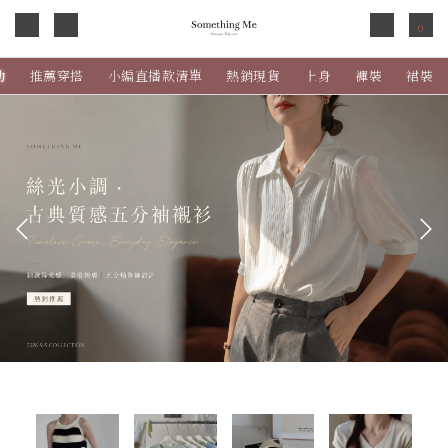
0
動
推薦穿搭
小編直播款清單
熱銷現貨
上身
褲裝
裙裝