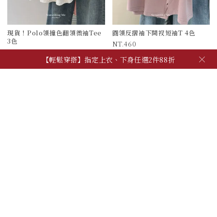
現貨！Polo領撞色翻領微袖Tee
圓領反摺袖下開衩短袖T 4色
3色
460
390
被加購物車 567 次
×
【輕鬆穿搭】指定上衣、下身任選2件88折
被加購物車 1527 次
【夏季日常】必備上衣、背心，任2件600!
【自由混搭】夏季穿搭配件，任3件600
【輕鬆穿搭】指定上衣、下身任選2件88折