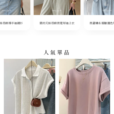
微甜韓系褶皺撞色
絲亞麻棉半袖襯衫
簡約天絲亞麻微寬短袖上衣
人氣單品